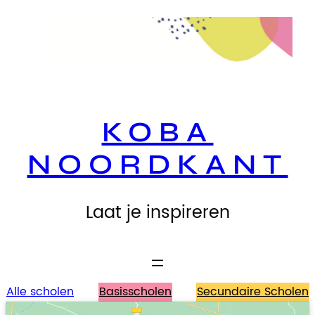
Spring
naar
de
inhoud
KOBA
NOORDKANT
Laat je inspireren
Alle scholen
Basisscholen
Secundaire Scholen